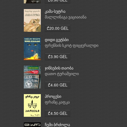
კამა-სუტრა
მალლინაგა ვაციაიანა
₾20.00 GEL
დიდი გეტსბი
ფრენსის სკოტ ფიცჯერალდი
₾3.90 GEL
ჯინსების თაობა
დათო ტურაშვილი
₾4.60 GEL
პროცესი
ფრანც კაფკა
₾4.50 GEL
ჩემი ბრძოლა