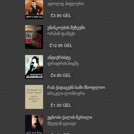
ადოლფ ჰიტლერი
₾3.90 GEL
უმანკოების მუზეუმი
ორჰან ფამუქი
₾12.95 GEL
ანტიქრისტე
ფრიდრიხ ნიცშე
₾4.90 GEL
რას ქადაგებს სამი მსოფლიო
რელიგია: ბუდიზმი,
ირაკლი ლომოური
ქრისტიანობა, ისლამი
₾1.50 GEL
უცნობი ქალის წერილი
შტეფან ცვაიგი