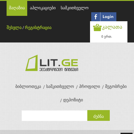
მაღაზია
აპლიკაციები
სამკითხველო
კალათა
შესვლა
/
რეგისტრაცია
0 ერთ.
ბიბლიოთეკა
სამკითხველო
პროფილი
მეგობრები
დეპოზიტი