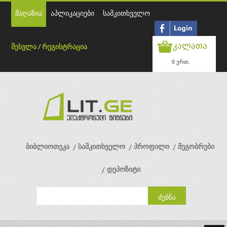
მაღაზია
აპლიკაციები
სამკითხველო
კალათა
შესვლა
/
რეგისტრაცია
0 ერთ.
ბიბლიოთეკა
სამკითხველო
პროფილი
მეგობრები
დეპოზიტი