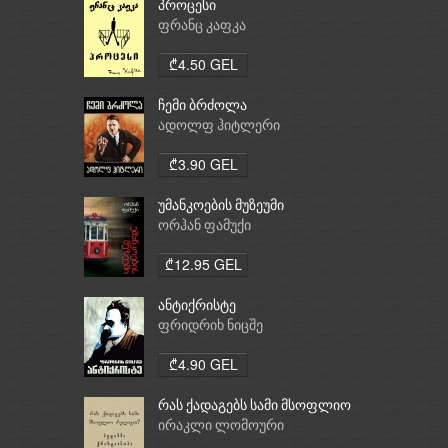
პროცესი
ფრანც კაფკა
₾4.50 GEL
ჩემი ბრძოლა
ადოლფ ჰიტლერი
₾3.90 GEL
უმანკოების მუზეუმი
ორჰან ფამუქი
₾12.95 GEL
ანტიქრისტე
ფრიდრიხ ნიცშე
₾4.90 GEL
რას ქადაგებს სამი მსოფლიო
რელიგია: ბუდიზმი,
ირაკლი ლომოური
ქრისტიანობა, ისლამი