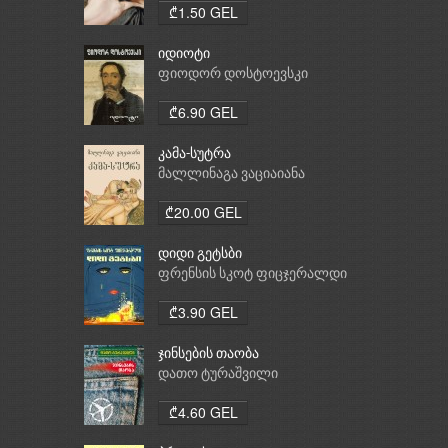
₾1.50 GEL
იდიოტი
ფიოდორ დოსტოევსკი
₾6.90 GEL
კამა-სუტრა
მალლინაგა ვაციაიანა
₾20.00 GEL
დიდი გეტსბი
ფრენსის სკოტ ფიცჯერალდი
₾3.90 GEL
ჯინსების თაობა
დათო ტურაშვილი
₾4.60 GEL