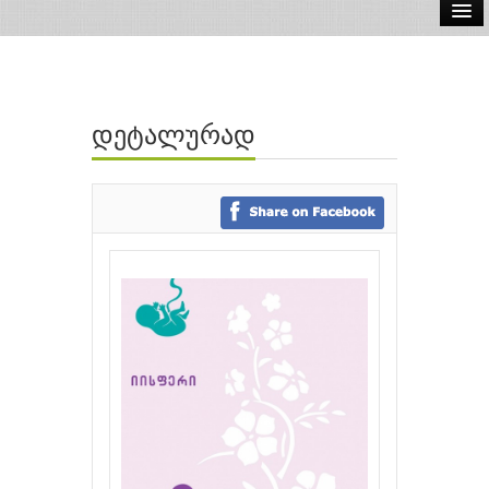
ელ.წიგნები
აუდიო წიგნები
დეტალურად
ავტორები
გამომცემლობები