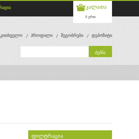
კალათა
რაცია
0 ერთ.
მკითხველო
პროფილი
მეგობრები
დეპოზიტი
ფილტრაცია