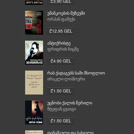
₾3.90 GEL
უმანკოების მუზეუმი
ორჰან ფამუქი
₾12.95 GEL
ანტიქრისტე
ფრიდრიხ ნიცშე
₾4.90 GEL
რას ქადაგებს სამი მსოფლიო
რელიგია: ბუდიზმი,
ირაკლი ლომოური
ქრისტიანობა, ისლამი
₾1.50 GEL
უცნობი ქალის წერილი
შტეფან ცვაიგი
₾1.50 GEL
დანაშაული და სასჯელი