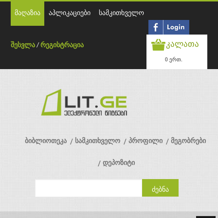
მაღაზია
აპლიკაციები
სამკითხველო
კალათა
შესვლა
/
რეგისტრაცია
0 ერთ.
ბიბლიოთეკა
სამკითხველო
პროფილი
მეგობრები
დეპოზიტი