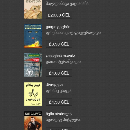
მალლინაგა ვაციაიანა
₾20.00 GEL
დიდი გეტსბი
ფრენსის სკოტ ფიცჯერალდი
₾3.90 GEL
ჯინსების თაობა
დათო ტურაშვილი
₾4.60 GEL
პროცესი
ფრანც კაფკა
₾4.50 GEL
ჩემი ბრძოლა
ადოლფ ჰიტლერი