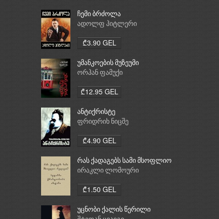
ჩემი ბრძოლა
ადოლფ ჰიტლერი
₾3.90 GEL
უმანკოების მუზეუმი
ორჰან ფამუქი
₾12.95 GEL
ანტიქრისტე
ფრიდრიხ ნიცშე
₾4.90 GEL
რას ქადაგებს სამი მსოფლიო
რელიგია: ბუდიზმი,
ირაკლი ლომოური
ქრისტიანობა, ისლამი
₾1.50 GEL
უცნობი ქალის წერილი