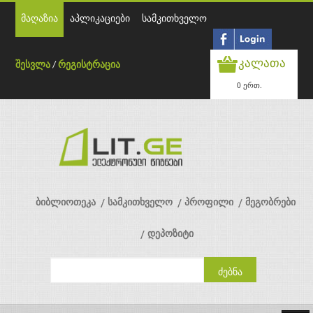
მაღაზია
აპლიკაციები
სამკითხველო
კალათა
შესვლა
/
რეგისტრაცია
0 ერთ.
ბიბლიოთეკა
სამკითხველო
პროფილი
მეგობრები
დეპოზიტი