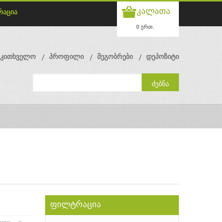
კალათა
რაცია
0 ერთ.
მკითხველო
პროფილი
მეგობრები
დეპოზიტი
ფილტრაცია