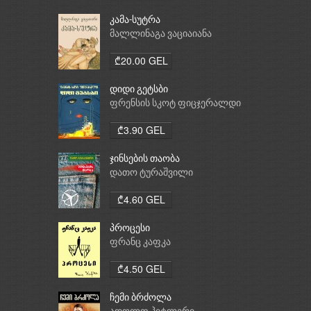
კამა-სუტრა
მალლინაგა ვაციაიანა
₾20.00 GEL
დიდი გეტსბი
ფრენსის სკოტ ფიცჯერალდი
₾3.90 GEL
ჯინსების თაობა
დათო ტურაშვილი
₾4.60 GEL
პროცესი
ფრანც კაფკა
₾4.50 GEL
ჩემი ბრძოლა