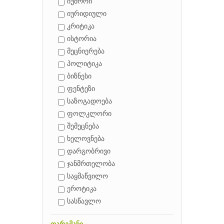
იუმორი
იურიდიული
კრიტიკა
ისტორია
მეცნიერება
პოლიტიკა
ბიზნესი
ფენტეზი
საზოგადოება
ფოლკლორი
შემეცნება
ხელოვნება
დარგობრივი
ჯანმრთელობა
საყმაწვილო
ეროტიკა
სასწავლო