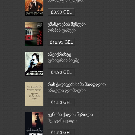
ადოლფ ჰიტლერი
₾3.90 GEL
უმანკოების მუზეუმი
ორჰან ფამუქი
₾12.95 GEL
ანტიქრისტე
ფრიდრიხ ნიცშე
₾4.90 GEL
რას ქადაგებს სამი მსოფლიო
რელიგია: ბუდიზმი,
ირაკლი ლომოური
ქრისტიანობა, ისლამი
₾1.50 GEL
უცნობი ქალის წერილი
შტეფან ცვაიგი
₾1.50 GEL