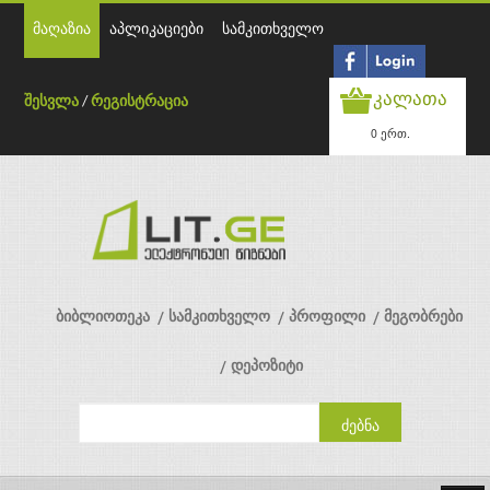
მაღაზია
აპლიკაციები
სამკითხველო
კალათა
შესვლა
/
რეგისტრაცია
0 ერთ.
ბიბლიოთეკა
სამკითხველო
პროფილი
მეგობრები
დეპოზიტი