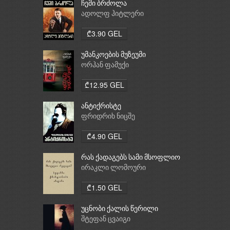
ჩემი ბრძოლა
ადოლფ ჰიტლერი
₾3.90 GEL
უმანკოების მუზეუმი
ორჰან ფამუქი
₾12.95 GEL
ანტიქრისტე
ფრიდრიხ ნიცშე
₾4.90 GEL
რას ქადაგებს სამი მსოფლიო
რელიგია: ბუდიზმი,
ირაკლი ლომოური
ქრისტიანობა, ისლამი
₾1.50 GEL
უცნობი ქალის წერილი
შტეფან ცვაიგი