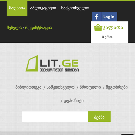
მაღაზია
აპლიკაციები
სამკითხველო
კალათა
შესვლა
/
რეგისტრაცია
0 ერთ.
ბიბლიოთეკა
სამკითხველო
პროფილი
მეგობრები
დეპოზიტი