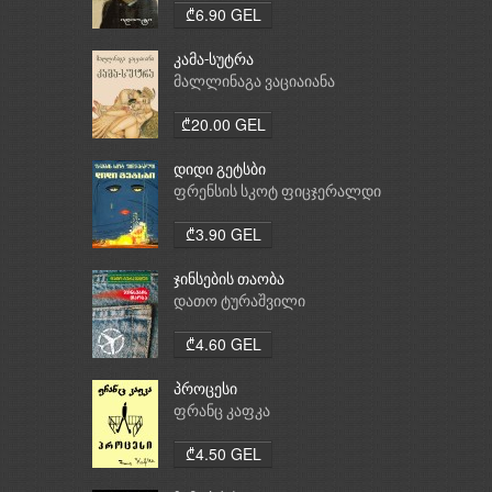
₾6.90 GEL
კამა-სუტრა
მალლინაგა ვაციაიანა
₾20.00 GEL
დიდი გეტსბი
ფრენსის სკოტ ფიცჯერალდი
₾3.90 GEL
ჯინსების თაობა
დათო ტურაშვილი
₾4.60 GEL
პროცესი
ფრანც კაფკა
₾4.50 GEL