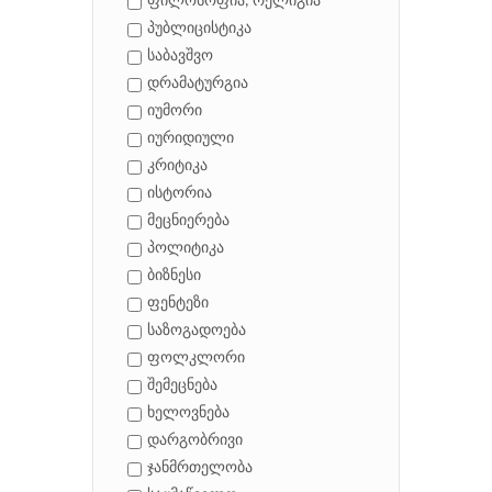
ფილოსოფია, რელიგია
პუბლიცისტიკა
საბავშვო
დრამატურგია
იუმორი
იურიდიული
კრიტიკა
ისტორია
მეცნიერება
პოლიტიკა
ბიზნესი
ფენტეზი
საზოგადოება
ფოლკლორი
შემეცნება
ხელოვნება
დარგობრივი
ჯანმრთელობა