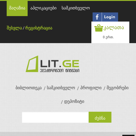
მაღაზია
აპლიკაციები
სამკითხველო
კალათა
შესვლა
/
რეგისტრაცია
0 ერთ.
ბიბლიოთეკა
სამკითხველო
პროფილი
მეგობრები
დეპოზიტი