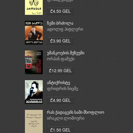
₾4.50 GEL
ჩემი ბრძოლა
ადოლფ ჰიტლერი
₾3.90 GEL
უმანკოების მუზეუმი
ორჰან ფამუქი
₾12.95 GEL
ანტიქრისტე
ფრიდრიხ ნიცშე
₾4.90 GEL
რას ქადაგებს სამი მსოფლიო
რელიგია: ბუდიზმი,
ირაკლი ლომოური
ქრისტიანობა, ისლამი
₾1.50 GEL