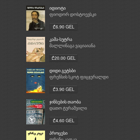
იდიოტი
ფიოდორ დოსტოევსკი
₾6.90 GEL
კამა-სუტრა
მალლინაგა ვაციაიანა
₾20.00 GEL
დიდი გეტსბი
ფრენსის სკოტ ფიცჯერალდი
₾3.90 GEL
ჯინსების თაობა
დათო ტურაშვილი
₾4.60 GEL
პროცესი
ფრანც კაფკა