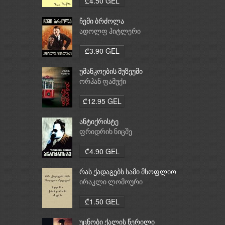
₾4.50 GEL
ჩემი ბრძოლა
ადოლფ ჰიტლერი
₾3.90 GEL
უმანკოების მუზეუმი
ორჰან ფამუქი
₾12.95 GEL
ანტიქრისტე
ფრიდრიხ ნიცშე
₾4.90 GEL
რას ქადაგებს სამი მსოფლიო
რელიგია: ბუდიზმი,
ირაკლი ლომოური
ქრისტიანობა, ისლამი
₾1.50 GEL
უცნობი ქალის წერილი