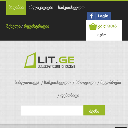
მაღაზია
აპლიკაციები
სამკითხველო
კალათა
შესვლა
/
რეგისტრაცია
0 ერთ.
ბიბლიოთეკა
სამკითხველო
პროფილი
მეგობრები
დეპოზიტი