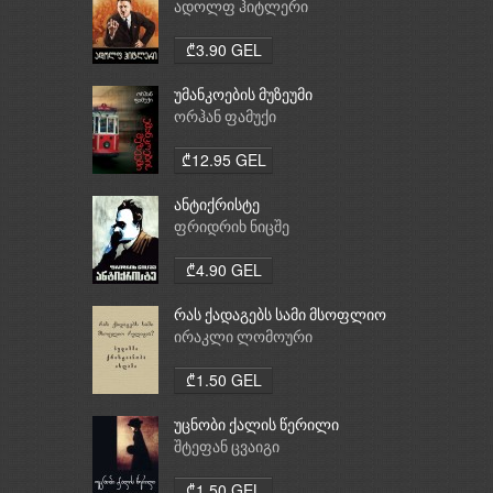
ადოლფ ჰიტლერი
₾3.90 GEL
უმანკოების მუზეუმი
ორჰან ფამუქი
₾12.95 GEL
ანტიქრისტე
ფრიდრიხ ნიცშე
₾4.90 GEL
რას ქადაგებს სამი მსოფლიო
რელიგია: ბუდიზმი,
ირაკლი ლომოური
ქრისტიანობა, ისლამი
₾1.50 GEL
უცნობი ქალის წერილი
შტეფან ცვაიგი
₾1.50 GEL