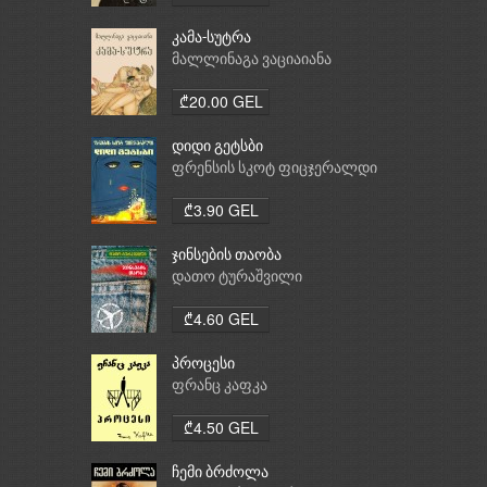
კამა-სუტრა
მალლინაგა ვაციაიანა
₾20.00 GEL
დიდი გეტსბი
ფრენსის სკოტ ფიცჯერალდი
₾3.90 GEL
ჯინსების თაობა
დათო ტურაშვილი
₾4.60 GEL
პროცესი
ფრანც კაფკა
₾4.50 GEL
ჩემი ბრძოლა