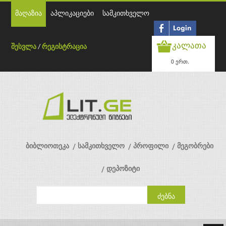
მაღაზია
აპლიკაციები
სამკითხველო
კალათა
შესვლა
/
რეგისტრაცია
0 ერთ.
ბიბლიოთეკა
სამკითხველო
პროფილი
მეგობრები
დეპოზიტი