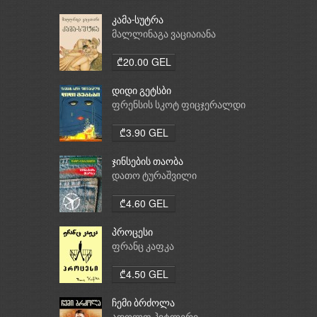
კამა-სუტრა
მალლინაგა ვაციაიანა
₾20.00 GEL
დიდი გეტსბი
ფრენსის სკოტ ფიცჯერალდი
₾3.90 GEL
ჯინსების თაობა
დათო ტურაშვილი
₾4.60 GEL
პროცესი
ფრანც კაფკა
₾4.50 GEL
ჩემი ბრძოლა