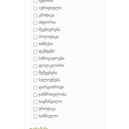
იუმორი
იურიდიული
კრიტიკა
ისტორია
მეცნიერება
პოლიტიკა
ბიზნესი
ფენტეზი
საზოგადოება
ფოლკლორი
შემეცნება
ხელოვნება
დარგობრივი
ჯანმრთელობა
საყმაწვილო
ეროტიკა
სასწავლო