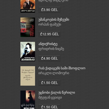
ადოლფ ჰიტლერი
₾3.90 GEL
უმანკოების მუზეუმი
ორჰან ფამუქი
₾12.95 GEL
ანტიქრისტე
ფრიდრიხ ნიცშე
₾4.90 GEL
რას ქადაგებს სამი მსოფლიო
რელიგია: ბუდიზმი,
ირაკლი ლომოური
ქრისტიანობა, ისლამი
₾1.50 GEL
უცნობი ქალის წერილი
შტეფან ცვაიგი
₾1.50 GEL