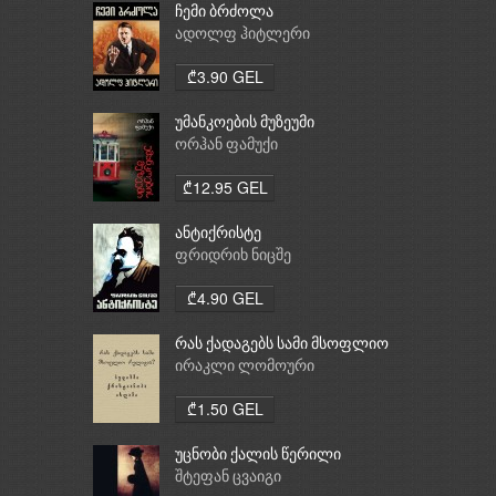
ჩემი ბრძოლა
ადოლფ ჰიტლერი
₾3.90 GEL
უმანკოების მუზეუმი
ორჰან ფამუქი
₾12.95 GEL
ანტიქრისტე
ფრიდრიხ ნიცშე
₾4.90 GEL
რას ქადაგებს სამი მსოფლიო
რელიგია: ბუდიზმი,
ირაკლი ლომოური
ქრისტიანობა, ისლამი
₾1.50 GEL
უცნობი ქალის წერილი
შტეფან ცვაიგი