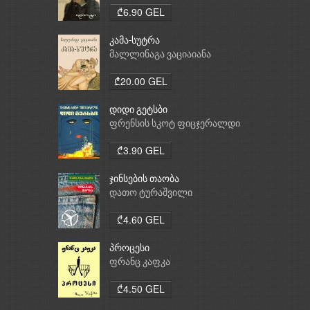
₾6.90 GEL
კამა-სუტრა
მალლინაგა ვაციაიანა
₾20.00 GEL
დიდი გეტსბი
ფრენსის სკოტ ფიცჯერალდი
₾3.90 GEL
ჯინსების თაობა
დათო ტურაშვილი
₾4.60 GEL
პროცესი
ფრანც კაფკა
₾4.50 GEL