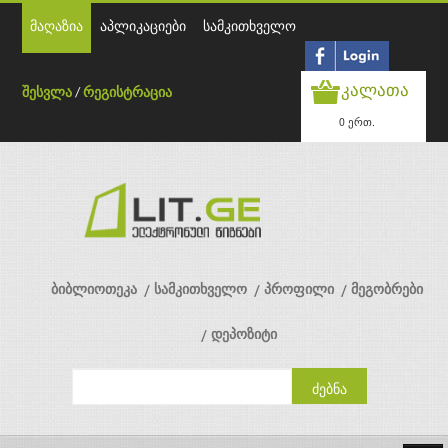
მაღაზია
აპლიკაციები
სამკითხველო
კალათა
შესვლა
/
რეგისტრაცია
0 ერთ.
ბიბლიოთეკა
სამკითხველო
პროფილი
მეგობრები
დეპოზიტი