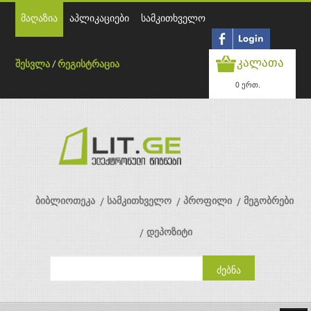
მაღაზია
აპლიკაციები
სამკითხველო
კალათა
შესვლა
/
რეგისტრაცია
0 ერთ.
ბიბლიოთეკა
სამკითხველო
პროფილი
მეგობრები
დეპოზიტი