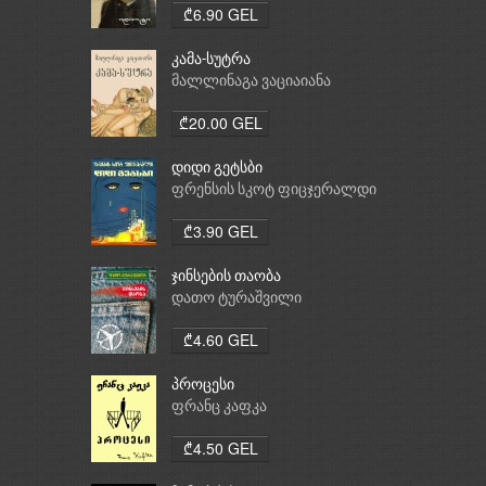
₾6.90 GEL
კამა-სუტრა
მალლინაგა ვაციაიანა
₾20.00 GEL
დიდი გეტსბი
ფრენსის სკოტ ფიცჯერალდი
₾3.90 GEL
ჯინსების თაობა
დათო ტურაშვილი
₾4.60 GEL
პროცესი
ფრანც კაფკა
₾4.50 GEL