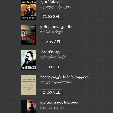
ჩემი ბრძოლა
ადოლფ ჰიტლერი
₾3.90 GEL
უმანკოების მუზეუმი
ორჰან ფამუქი
₾12.95 GEL
ანტიქრისტე
ფრიდრიხ ნიცშე
₾4.90 GEL
რას ქადაგებს სამი მსოფლიო
რელიგია: ბუდიზმი,
ირაკლი ლომოური
ქრისტიანობა, ისლამი
₾1.50 GEL
უცნობი ქალის წერილი
შტეფან ცვაიგი