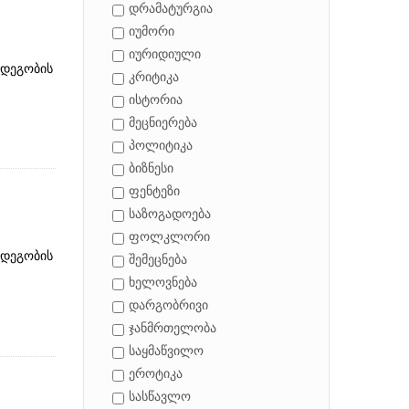
დრამატურგია
იუმორი
იურიდიული
მდეგობის
კრიტიკა
ისტორია
მეცნიერება
პოლიტიკა
ბიზნესი
ფენტეზი
საზოგადოება
ფოლკლორი
მდეგობის
შემეცნება
ხელოვნება
დარგობრივი
ჯანმრთელობა
საყმაწვილო
ეროტიკა
სასწავლო