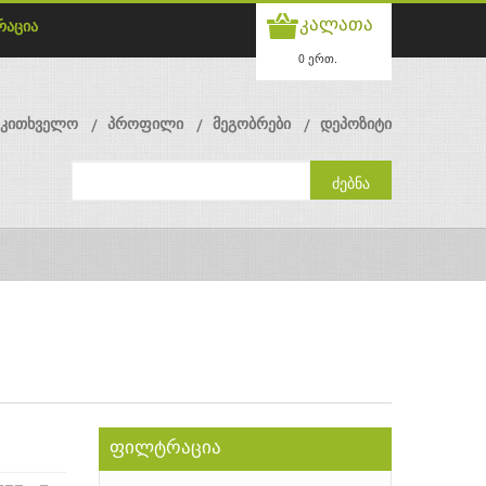
კალათა
რაცია
0 ერთ.
მკითხველო
პროფილი
მეგობრები
დეპოზიტი
ფილტრაცია