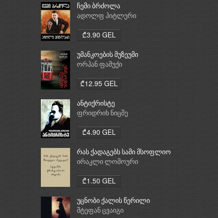
ჩემი ბრძოლა
ადოლფ ჰიტლერი
₾3.90 GEL
უმანკოების მუზეუმი
ორჰან ფამუქი
₾12.95 GEL
ანტიქრისტე
ფრიდრიხ ნიცშე
₾4.90 GEL
რას ქადაგებს სამი მსოფლიო
რელიგია: ბუდიზმი,
ირაკლი ლომოური
ქრისტიანობა, ისლამი
₾1.50 GEL
უცნობი ქალის წერილი
შტეფან ცვაიგი