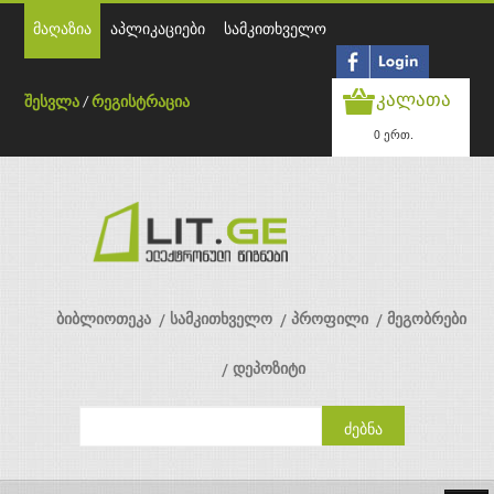
მაღაზია
აპლიკაციები
სამკითხველო
კალათა
შესვლა
/
რეგისტრაცია
0 ერთ.
ბიბლიოთეკა
სამკითხველო
პროფილი
მეგობრები
დეპოზიტი