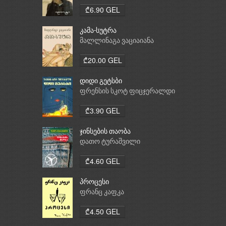
₾6.90 GEL
კამა-სუტრა
მალლინაგა ვაციაიანა
₾20.00 GEL
დიდი გეტსბი
ფრენსის სკოტ ფიცჯერალდი
₾3.90 GEL
ჯინსების თაობა
დათო ტურაშვილი
₾4.60 GEL
პროცესი
ფრანც კაფკა
₾4.50 GEL