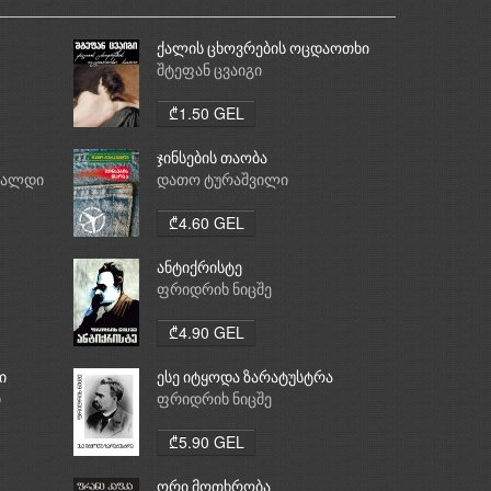
ქალის ცხოვრების ოცდაოთხი
საათი
შტეფან ცვაიგი
₾1.50 GEL
ჯინსების თაობა
რალდი
დათო ტურაშვილი
₾4.60 GEL
ანტიქრისტე
ფრიდრიხ ნიცშე
₾4.90 GEL
ი
ესე იტყოდა ზარატუსტრა
ი
ფრიდრიხ ნიცშე
₾5.90 GEL
ორი მოთხრობა