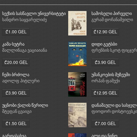
სექსის სასწავლო უნივერსიტეტი
სამოსელი პირველი
სანდრო საყვარელიძე
გურამ დოჩანაშვილი
₾1.00 GEL
₾12.90 GEL
კამა-სუტრა
დიდი გეტსბი
მალლინაგა ვაციაიანა
ფრენსის სკოტ ფიცჯე
₾20.00 GEL
₾3.90 GEL
ჩემი ბრძოლა
უმანკოების მუზეუმი
ადოლფ ჰიტლერი
ორჰან ფამუქი
₾3.90 GEL
₾12.95 GEL
უცნობი ქალის წერილი
დანაშაული და სასჯელ
შტეფან ცვაიგი
ფიოდორ დოსტოევსკ
₾1.50 GEL
₾7.00 GEL
გარდასახვა
ალი და ნინო