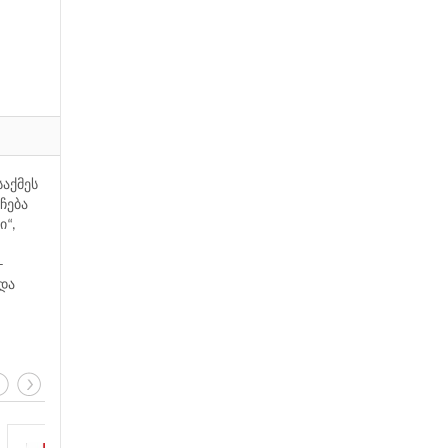
საქმეს
ჩება
ი“,
-
 და