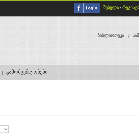
შესვლა
/
რეგისტ
ბიბლიოთეკა
სა
გამომცემლობები