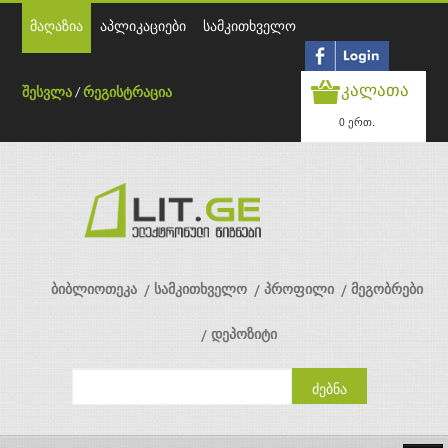
მაღაზია
აპლიკაციები
სამკითხველო
კალათა
შესვლა
/
რეგისტრაცია
0 ერთ.
ბიბლიოთეკა
სამკითხველო
პროფილი
მეგობრები
დეპოზიტი