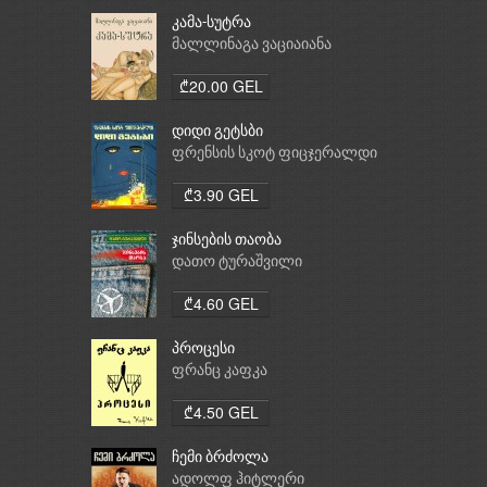
კამა-სუტრა
მალლინაგა ვაციაიანა
₾20.00 GEL
დიდი გეტსბი
ფრენსის სკოტ ფიცჯერალდი
₾3.90 GEL
ჯინსების თაობა
დათო ტურაშვილი
₾4.60 GEL
პროცესი
ფრანც კაფკა
₾4.50 GEL
ჩემი ბრძოლა
ადოლფ ჰიტლერი