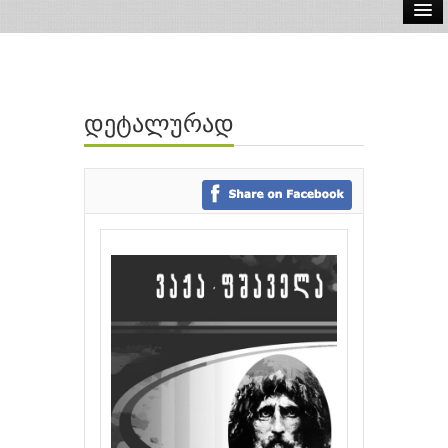
ელ.წიგნები
აუდიო წიგნები
დეტალურად
ავტორები
გამომცემლობები