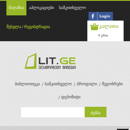
მაღაზია
აპლიკაციები
სამკითხველო
კალათა
შესვლა
/
რეგისტრაცია
0 ერთ.
ბიბლიოთეკა
სამკითხველო
პროფილი
მეგობრები
დეპოზიტი