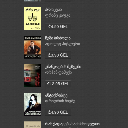
პროცესი
ფრანც კაფკა
₾4.50 GEL
ჩემი ბრძოლა
ადოლფ ჰიტლერი
₾3.90 GEL
უმანკოების მუზეუმი
ორჰან ფამუქი
₾12.95 GEL
ანტიქრისტე
ფრიდრიხ ნიცშე
₾4.90 GEL
რას ქადაგებს სამი მსოფლიო