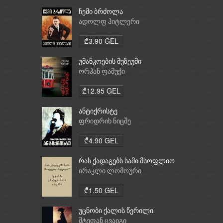
ჩემი ბრძოლა
ადოლფ ჰიტლერი
₾3.90 GEL
უმანკოების მუზეუმი
ორჰან ფამუქი
₾12.95 GEL
ანტიქრისტე
ფრიდრიხ ნიცშე
₾4.90 GEL
რას ქადაგებს სამი მსოფლიო
რელიგია: ბუდიზმი,
ირაკლი ლომოური
ქრისტიანობა, ისლამი
₾1.50 GEL
უცნობი ქალის წერილი
შტეფან ცვაიგი