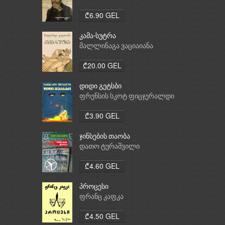
₾6.90 GEL
კამა-სუტრა
მალლინაგა ვაციაიანა
₾20.00 GEL
დიდი გეტსბი
ფრენსის სკოტ ფიცჯერალდი
₾3.90 GEL
ჯინსების თაობა
დათო ტურაშვილი
₾4.60 GEL
პროცესი
ფრანც კაფკა
₾4.50 GEL