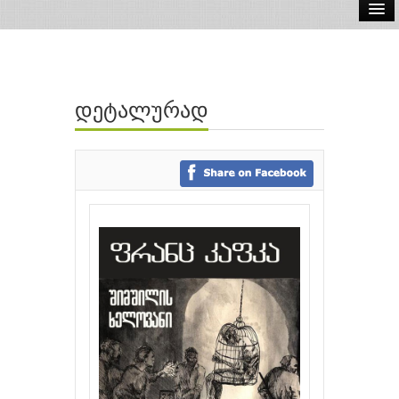
ელ.წიგნები
აუდიო წიგნები
დეტალურად
ავტორები
გამომცემლობები