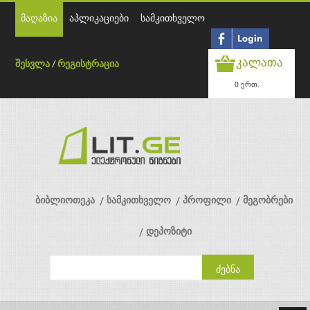
მაღაზია
აპლიკაციები
სამკითხველო
კალათა
შესვლა
/
რეგისტრაცია
0 ერთ.
ბიბლიოთეკა
სამკითხველო
პროფილი
მეგობრები
დეპოზიტი