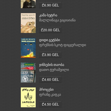
₾6.90 GEL
კამა-სუტრა
მალლინაგა ვაციაიანა
₾20.00 GEL
დიდი გეტსბი
ფრენსის სკოტ ფიცჯერალდი
₾3.90 GEL
ჯინსების თაობა
დათო ტურაშვილი
₾4.60 GEL
პროცესი
ფრანც კაფკა
₾4.50 GEL