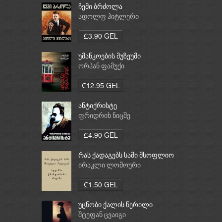
ჩემი ბრძოლა
ადოლფ ჰიტლერი
₾3.90 GEL
უმანკოების მუზეუმი
ორჰან ფამუქი
₾12.95 GEL
ანტიქრისტე
ფრიდრიხ ნიცშე
₾4.90 GEL
რას ქადაგებს სამი მსოფლიო
რელიგია: ბუდიზმი,
ირაკლი ლომოური
ქრისტიანობა, ისლამი
₾1.50 GEL
უცნობი ქალის წერილი
შტეფან ცვაიგი