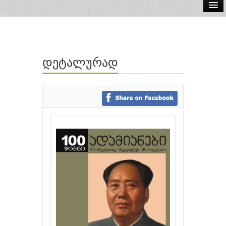
ელ.წიგნები
აუდიო წიგნები
დეტალურად
ავტორები
გამომცემლობები