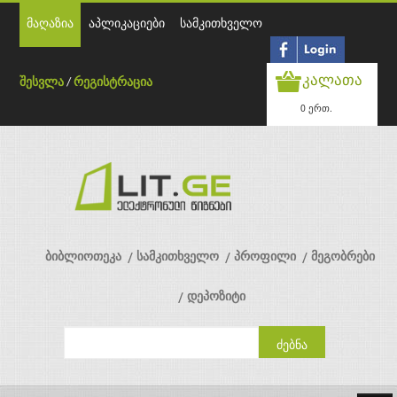
მაღაზია
აპლიკაციები
სამკითხველო
კალათა
შესვლა
/
რეგისტრაცია
0 ერთ.
ბიბლიოთეკა
სამკითხველო
პროფილი
მეგობრები
დეპოზიტი