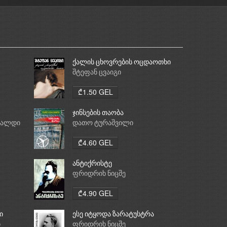
ქალის ცხოვრების ოცდაოთხი
საათი
შტეფან ცვაიგი
₾1.50 GEL
ჯინსების თაობა
რალდი
დათო ტურაშვილი
₾4.60 GEL
ანტიქრისტე
ფრიდრიხ ნიცშე
₾4.90 GEL
ი
ესე იტყოდა ზარატუსტრა
ი
ფრიდრიხ ნიცშე