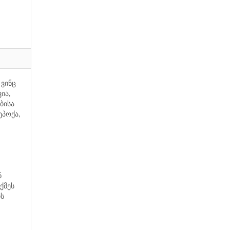
 ვინც
ია,
ბისა
ეპოქა,
ნ
ქმეს
ის