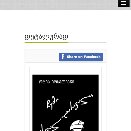
ელ.წიგნები
აუდიო წიგნები
დეტალურად
ავტორები
გამომცემლობები