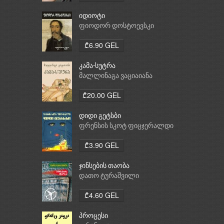
იდიოტი
ფიოდორ დოსტოევსკი
₾6.90 GEL
კამა-სუტრა
მალლინაგა ვაციაიანა
₾20.00 GEL
დიდი გეტსბი
ფრენსის სკოტ ფიცჯერალდი
₾3.90 GEL
ჯინსების თაობა
დათო ტურაშვილი
₾4.60 GEL
პროცესი