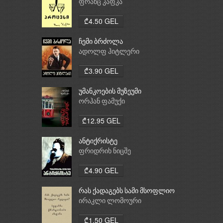
ფრანც კაფკა
₾4.50 GEL
ჩემი ბრძოლა
ადოლფ ჰიტლერი
₾3.90 GEL
უმანკოების მუზეუმი
ორჰან ფამუქი
₾12.95 GEL
ანტიქრისტე
ფრიდრიხ ნიცშე
₾4.90 GEL
რას ქადაგებს სამი მსოფლიო
რელიგია: ბუდიზმი,
ირაკლი ლომოური
ქრისტიანობა, ისლამი
₾1.50 GEL