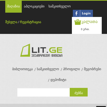
მაღაზია
აპლიკაციები
სამკითხველო
კალათა
შესვლა
/
რეგისტრაცია
0 ერთ.
ბიბლიოთეკა
სამკითხველო
პროფილი
მეგობრები
დეპოზიტი