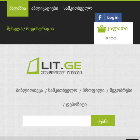
მაღაზია
აპლიკაციები
სამკითხველო
კალათა
შესვლა
/
რეგისტრაცია
0 ერთ.
ბიბლიოთეკა
სამკითხველო
პროფილი
მეგობრები
დეპოზიტი