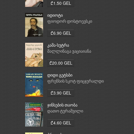
₾1.50 GEL
იდიოტი
ფიოდორ დოსტოევსკი
₾6.90 GEL
კამა-სუტრა
მალლინაგა ვაციაიანა
₾20.00 GEL
დიდი გეტსბი
ფრენსის სკოტ ფიცჯერალდი
₾3.90 GEL
ჯინსების თაობა
დათო ტურაშვილი
₾4.60 GEL