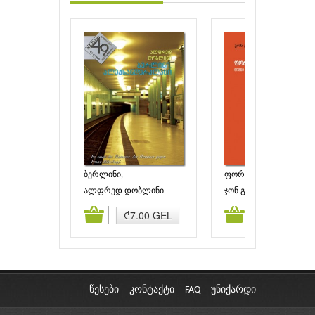
ბერლინი,
ფორსაიტების საგა.
ალექსანდერპლაცი
ქირავდება (წიგნი III)
ალფრედ დობლინი
ჯონ გოლზუორთი
ამატება
კალათაში დამატება
კალათაში დამატებ
₾7.00 GEL
₾4.00 GEL
წესები
კონტაქტი
FAQ
უნიქარდი