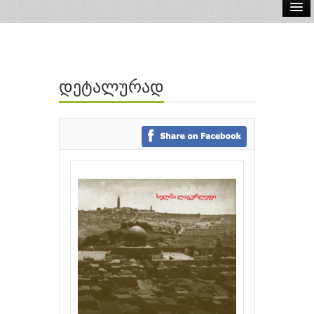
ელ.წიგნები
აუდიო წიგნები
დეტალურად
ავტორები
გამომცემლობები