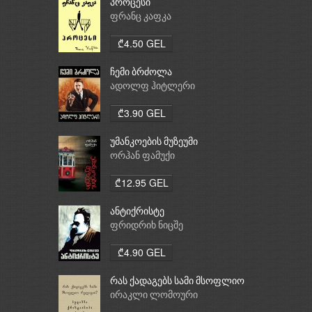
პროცესი
ფრანც კაფკა
₾4.50 GEL
ჩემი ბრძოლა
ადოლფ ჰიტლერი
₾3.90 GEL
უმანკოების მუზეუმი
ორჰან ფამუქი
₾12.95 GEL
ანტიქრისტე
ფრიდრიხ ნიცშე
₾4.90 GEL
რას ქადაგებს სამი მსოფლიო
რელიგია: ბუდიზმი,
ირაკლი ლომოური
ქრისტიანობა, ისლამი