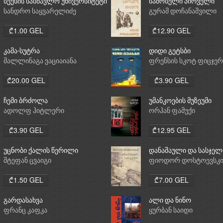
სექსის სასწავლო უნივერსიტეტი
სამოსელი პირველი
სანდრო საყვარელიძე
გურამ დოჩანაშვილი
₾1.00 GEL
₾12.90 GEL
კამა-სუტრა
დიდი გეტსბი
მალლინაგა ვაციაიანა
ფრენსის სკოტ ფიცჯე
₾20.00 GEL
₾3.90 GEL
ჩემი ბრძოლა
უმანკოების მუზეუმი
ადოლფ ჰიტლერი
ორჰან ფამუქი
₾3.90 GEL
₾12.95 GEL
უცნობი ქალის წერილი
დანაშაული და სასჯელ
შტეფან ცვაიგი
ფიოდორ დოსტოევსკ
₾1.50 GEL
₾7.00 GEL
გარდასახვა
ალი და ნინო
ფრანც კაფკა
ყურბან საიდი