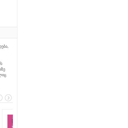
ება,
ის
აზე
ლიც