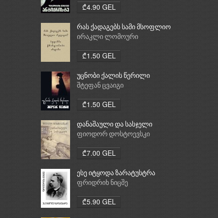
₾4.90 GEL
რას ქადაგებს სამი მსოფლიო
რელიგია: ბუდიზმი,
ირაკლი ლომოური
ქრისტიანობა, ისლამი
₾1.50 GEL
უცნობი ქალის წერილი
შტეფან ცვაიგი
₾1.50 GEL
დანაშაული და სასჯელი
ფიოდორ დოსტოევსკი
₾7.00 GEL
ესე იტყოდა ზარატუსტრა
ფრიდრიხ ნიცშე
₾5.90 GEL