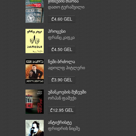
ჯინსების თაობა
დათო ტურაშვილი
₾4.60 GEL
პროცესი
ფრანც კაფკა
₾4.50 GEL
ჩემი ბრძოლა
ადოლფ ჰიტლერი
₾3.90 GEL
უმანკოების მუზეუმი
ორჰან ფამუქი
₾12.95 GEL
ანტიქრისტე
ფრიდრიხ ნიცშე