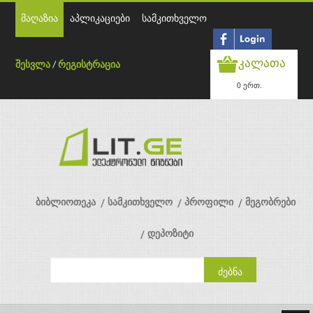
მაღაზია
აპლიკაციები
სამკითხველო
კალათა
შესვლა
/
რეგისტრაცია
0 ერთ.
ბიბლიოთეკა
სამკითხველო
პროფილი
მეგობრები
დეპოზიტი