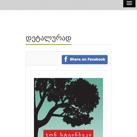
ელ.წიგნები
აუდიო წიგნები
დეტალურად
ავტორები
გამომცემლობები