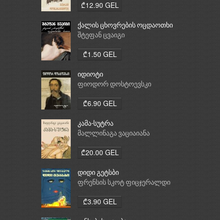
₾12.90 GEL
ქალის ცხოვრების ოცდაოთხი
საათი
შტეფან ცვაიგი
₾1.50 GEL
იდიოტი
ფიოდორ დოსტოევსკი
₾6.90 GEL
კამა-სუტრა
მალლინაგა ვაციაიანა
₾20.00 GEL
დიდი გეტსბი
ფრენსის სკოტ ფიცჯერალდი
₾3.90 GEL