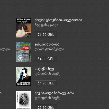
ქალის ცხოვრების ოცდაოთხი
საათი
შტეფან ცვაიგი
₾1.50 GEL
ჯინსების თაობა
რალდი
დათო ტურაშვილი
₾4.60 GEL
ანტიქრისტე
ფრიდრიხ ნიცშე
₾4.90 GEL
ი
ესე იტყოდა ზარატუსტრა
ი
ფრიდრიხ ნიცშე
₾5.90 GEL