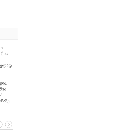
ლი
ეზის
უძვლად
ვდა.
მცა
ს“
წაზე.