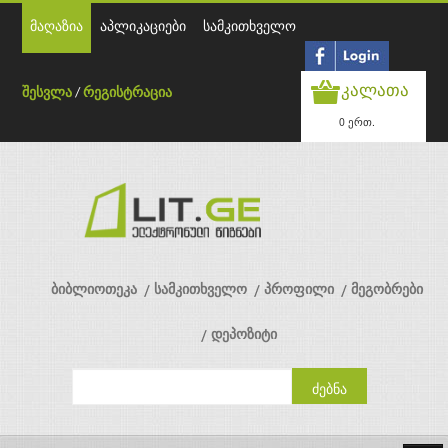
მაღაზია
აპლიკაციები
სამკითხველო
კალათა
შესვლა
/
რეგისტრაცია
0 ერთ.
ბიბლიოთეკა
სამკითხველო
პროფილი
მეგობრები
დეპოზიტი