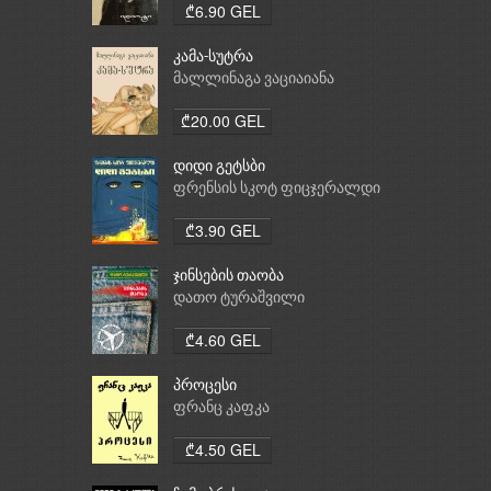
₾6.90 GEL
კამა-სუტრა
მალლინაგა ვაციაიანა
₾20.00 GEL
დიდი გეტსბი
ფრენსის სკოტ ფიცჯერალდი
₾3.90 GEL
ჯინსების თაობა
დათო ტურაშვილი
₾4.60 GEL
პროცესი
ფრანც კაფკა
₾4.50 GEL