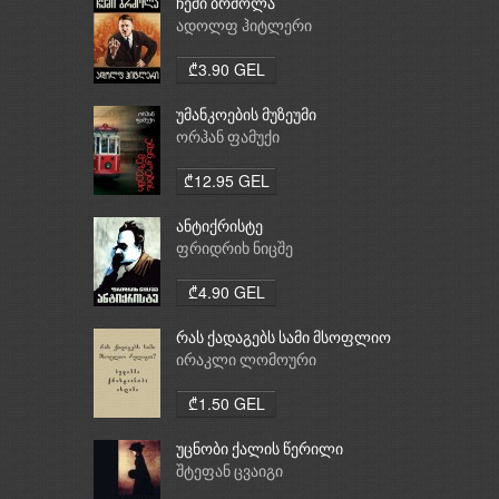
ჩემი ბრძოლა
ადოლფ ჰიტლერი
₾3.90 GEL
უმანკოების მუზეუმი
ორჰან ფამუქი
₾12.95 GEL
ანტიქრისტე
ფრიდრიხ ნიცშე
₾4.90 GEL
რას ქადაგებს სამი მსოფლიო
რელიგია: ბუდიზმი,
ირაკლი ლომოური
ქრისტიანობა, ისლამი
₾1.50 GEL
უცნობი ქალის წერილი
შტეფან ცვაიგი