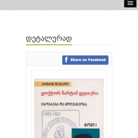
ელ.წიგნები
აუდიო წიგნები
დეტალურად
ავტორები
გამომცემლობები