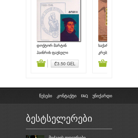
დოქტორ მარტინ
საქართველოს იმედი
ლუთერი. ცხოვრება და
(XXI). ქრისტესთვის
ჰაინრიხ ფაუსელი
კრებული
მოღვაწეობა (ტომი II)
წამებულნი
ამატება
კალათაში დამატება
კალათაში დამატებ
₾3.50 GEL
₾2.50 GEL
წესები
კონტაქტი
FAQ
უნიქარდი
ბესტსელერები