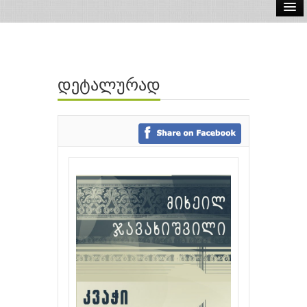
ელ.წიგნები
აუდიო წიგნები
დეტალურად
ავტორები
გამომცემლობები