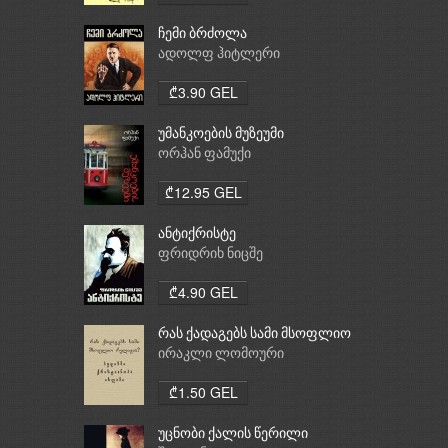
ჩემი ბრძოლა
ადოლფ ჰიტლერი
₾3.90 GEL
უმანკოების მუზეუმი
ორჰან ფამუქი
₾12.95 GEL
ანტიქრისტე
ფრიდრიხ ნიცშე
₾4.90 GEL
რას ქადაგებს სამი მსოფლიო
რელიგია: ბუდიზმი,
ირაკლი ლომოური
ქრისტიანობა, ისლამი
₾1.50 GEL
უცნობი ქალის წერილი