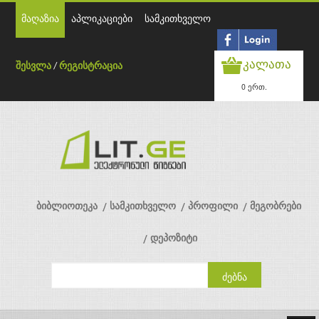
მაღაზია
აპლიკაციები
სამკითხველო
კალათა
შესვლა
/
რეგისტრაცია
0 ერთ.
ბიბლიოთეკა
სამკითხველო
პროფილი
მეგობრები
დეპოზიტი