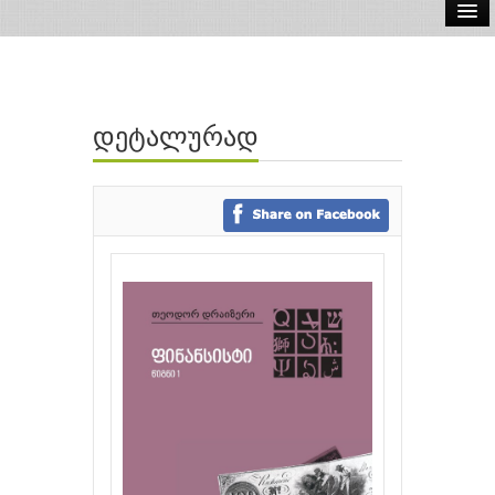
ელ.წიგნები
აუდიო წიგნები
დეტალურად
ავტორები
გამომცემლობები