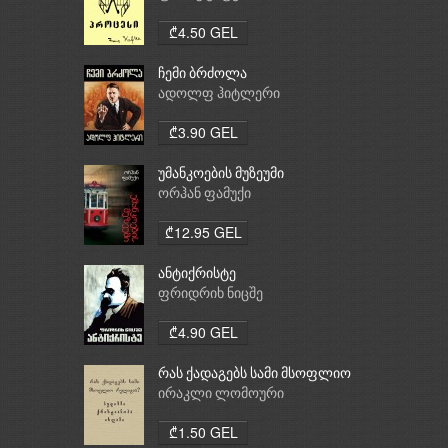
₾4.50 GEL
ჩემი ბრძოლა
ადოლფ ჰიტლერი
₾3.90 GEL
უმანკოების მუზეუმი
ორჰან ფამუქი
₾12.95 GEL
ანტიქრისტე
ფრიდრიხ ნიცშე
₾4.90 GEL
რას ქადაგებს სამი მსოფლიო
რელიგია: ბუდიზმი,
ირაკლი ლომოური
ქრისტიანობა, ისლამი
₾1.50 GEL