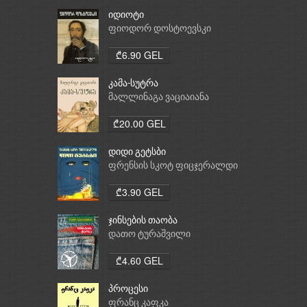
იდიოტი
ფიოდორ დოსტოევსკი
₾6.90 GEL
კამა-სუტრა
მალლინაგა ვაციაიანა
₾20.00 GEL
დიდი გეტსბი
ფრენსის სკოტ ფიცჯერალდი
₾3.90 GEL
ჯინსების თაობა
დათო ტურაშვილი
₾4.60 GEL
პროცესი
ფრანც კაფკა