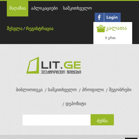
მაღაზია
აპლიკაციები
სამკითხველო
კალათა
შესვლა
/
რეგისტრაცია
0 ერთ.
ბიბლიოთეკა
სამკითხველო
პროფილი
მეგობრები
დეპოზიტი