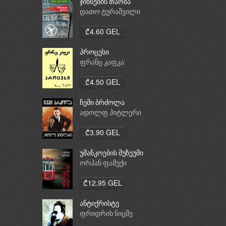
ჯინსების თაობა
დათო ტურაშვილი
₾4.60 GEL
პროცესი
ფრანც კაფკა
₾4.50 GEL
ჩემი ბრძოლა
ადოლფ ჰიტლერი
₾3.90 GEL
უმანკოების მუზეუმი
ორჰან ფამუქი
₾12.95 GEL
ანტიქრისტე
ფრიდრიხ ნიცშე