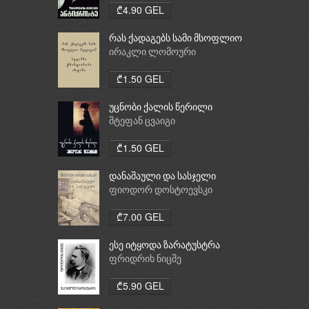
₾4.90 GEL
რას ქადაგებს სამი მსოფლიო
რელიგია: ბუდიზმი,
ირაკლი ლომოური
ქრისტიანობა, ისლამი
₾1.50 GEL
უცნობი ქალის წერილი
შტეფან ცვაიგი
₾1.50 GEL
დანაშაული და სასჯელი
ფიოდორ დოსტოევსკი
₾7.00 GEL
ესე იტყოდა ზარატუსტრა
ფრიდრიხ ნიცშე
₾5.90 GEL