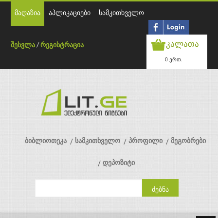
მაღაზია
აპლიკაციები
სამკითხველო
კალათა
შესვლა
/
რეგისტრაცია
0 ერთ.
ბიბლიოთეკა
სამკითხველო
პროფილი
მეგობრები
დეპოზიტი