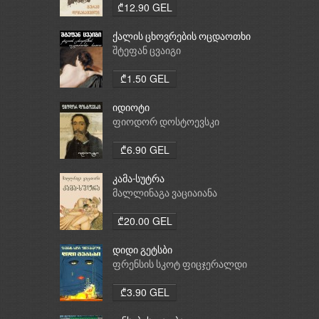
₾12.90 GEL
ქალის ცხოვრების ოცდაოთხი
საათი
შტეფან ცვაიგი
₾1.50 GEL
იდიოტი
ფიოდორ დოსტოევსკი
₾6.90 GEL
კამა-სუტრა
მალლინაგა ვაციაიანა
₾20.00 GEL
დიდი გეტსბი
ფრენსის სკოტ ფიცჯერალდი
₾3.90 GEL