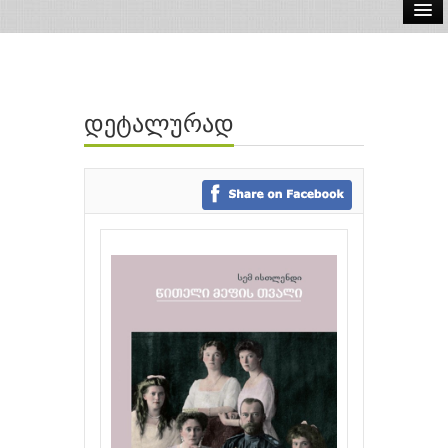
ელ.წიგნები
აუდიო წიგნები
დეტალურად
ავტორები
გამომცემლობები