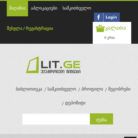
მაღაზია
აპლიკაციები
სამკითხველო
კალათა
შესვლა
/
რეგისტრაცია
0 ერთ.
ბიბლიოთეკა
სამკითხველო
პროფილი
მეგობრები
დეპოზიტი