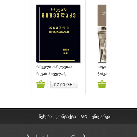
რჩეული თხზულებანი
ნაფიქრალიდან
(ტომი XXI)
რევაზ მიშველაძე
ჭაბუა ამირეჯიბი
ამატება
კალათაში დამატება
კალათაში დამატებ
₾7.00 GEL
₾7.50 GEL
წესები
კონტაქტი
FAQ
უნიქარდი