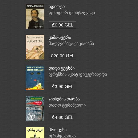
იდიოტი
ფიოდორ დოსტოევსკი
₾6.90 GEL
კამა-სუტრა
მალლინაგა ვაციაიანა
₾20.00 GEL
დიდი გეტსბი
ფრენსის სკოტ ფიცჯერალდი
₾3.90 GEL
ჯინსების თაობა
დათო ტურაშვილი
₾4.60 GEL
პროცესი
ფრანც კაფკა