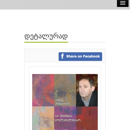
ელ.წიგნები
აუდიო წიგნები
დეტალურად
ავტორები
გამომცემლობები