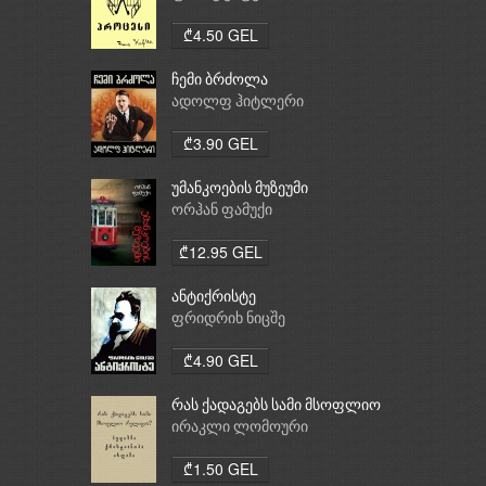
₾4.50 GEL
ჩემი ბრძოლა
ადოლფ ჰიტლერი
₾3.90 GEL
უმანკოების მუზეუმი
ორჰან ფამუქი
₾12.95 GEL
ანტიქრისტე
ფრიდრიხ ნიცშე
₾4.90 GEL
რას ქადაგებს სამი მსოფლიო
რელიგია: ბუდიზმი,
ირაკლი ლომოური
ქრისტიანობა, ისლამი
₾1.50 GEL