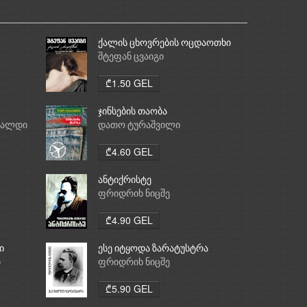
ქალის ცხოვრების ოცდაოთხი
საათი
შტეფან ცვაიგი
₾1.50 GEL
ჯინსების თაობა
რალდი
დათო ტურაშვილი
₾4.60 GEL
ანტიქრისტე
ფრიდრიხ ნიცშე
₾4.90 GEL
ი
ესე იტყოდა ზარატუსტრა
ი
ფრიდრიხ ნიცშე
₾5.90 GEL