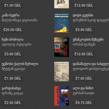
₾1.00 GEL
₾12.90 GEL
კამა-სუტრა
დიდი გეტსბი
მალლინაგა ვაციაიანა
ფრენსის სკოტ ფიცჯე
₾20.00 GEL
₾3.90 GEL
ჩემი ბრძოლა
უმანკოების მუზეუმი
ადოლფ ჰიტლერი
ორჰან ფამუქი
₾3.90 GEL
₾12.95 GEL
უცნობი ქალის წერილი
დანაშაული და სასჯელ
შტეფან ცვაიგი
ფიოდორ დოსტოევსკ
₾1.50 GEL
₾7.00 GEL
გარდასახვა
ალი და ნინო
ფრანც კაფკა
ყურბან საიდი
₾2.50 GEL
₾9.75 GEL