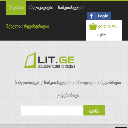
მაღაზია
აპლიკაციები
სამკითხველო
კალათა
შესვლა
/
რეგისტრაცია
0 ერთ.
ბიბლიოთეკა
სამკითხველო
პროფილი
მეგობრები
დეპოზიტი