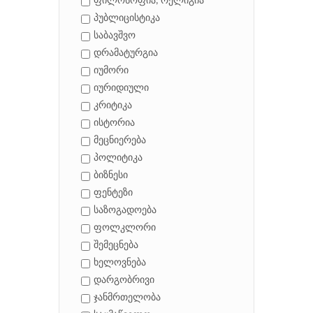
ფილოსოფია, რელიგია
პუბლიცისტიკა
საბავშვო
დრამატურგია
იუმორი
იურიდიული
კრიტიკა
ისტორია
მეცნიერება
პოლიტიკა
ბიზნესი
ფენტეზი
საზოგადოება
ფოლკლორი
შემეცნება
ხელოვნება
დარგობრივი
ჯანმრთელობა