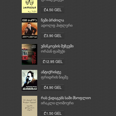
₾4.50 GEL
ჩემი ბრძოლა
ადოლფ ჰიტლერი
₾3.90 GEL
უმანკოების მუზეუმი
ორჰან ფამუქი
₾12.95 GEL
ანტიქრისტე
ფრიდრიხ ნიცშე
₾4.90 GEL
რას ქადაგებს სამი მსოფლიო
რელიგია: ბუდიზმი,
ირაკლი ლომოური
ქრისტიანობა, ისლამი
₾1.50 GEL