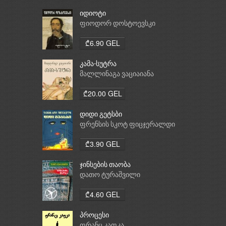
იდიოტი
ფიოდორ დოსტოევსკი
₾6.90 GEL
კამა-სუტრა
მალლინაგა ვაციაიანა
₾20.00 GEL
დიდი გეტსბი
ფრენსის სკოტ ფიცჯერალდი
₾3.90 GEL
ჯინსების თაობა
დათო ტურაშვილი
₾4.60 GEL
პროცესი
ფრანც კაფკა