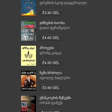
ფრენსის სკოტ ფიცჯერალდი
₾3.90 GEL
ჯინსების თაობა
დათო ტურაშვილი
₾4.60 GEL
პროცესი
ფრანც კაფკა
₾4.50 GEL
ჩემი ბრძოლა
ადოლფ ჰიტლერი
₾3.90 GEL
უმანკოების მუზეუმი
ორჰან ფამუქი