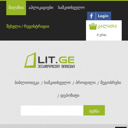
მაღაზია
აპლიკაციები
სამკითხველო
კალათა
შესვლა
/
რეგისტრაცია
0 ერთ.
ბიბლიოთეკა
სამკითხველო
პროფილი
მეგობრები
დეპოზიტი