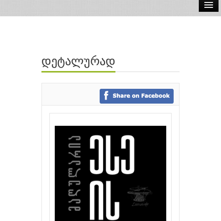
ელ.წიგნები
აუდიო წიგნები
დეტალურად
ავტორები
გამომცემლობები