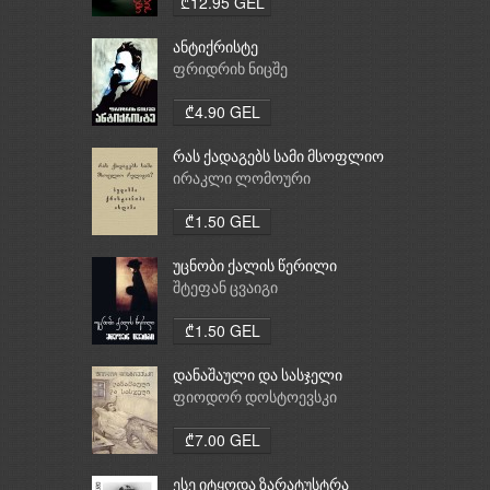
₾12.95 GEL
ანტიქრისტე
ფრიდრიხ ნიცშე
₾4.90 GEL
რას ქადაგებს სამი მსოფლიო
რელიგია: ბუდიზმი,
ირაკლი ლომოური
ქრისტიანობა, ისლამი
₾1.50 GEL
უცნობი ქალის წერილი
შტეფან ცვაიგი
₾1.50 GEL
დანაშაული და სასჯელი
ფიოდორ დოსტოევსკი
₾7.00 GEL
ესე იტყოდა ზარატუსტრა