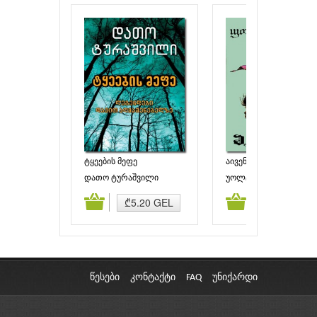
ტყეების მეფე
აივენჰო
(ლეგენდები დავით
დათო ტურაშვილი
უოლტერ სკოტი
აღმაშენებელზე)
ამატება
კალათაში დამატება
კალათაში დამატებ
₾5.20 GEL
₾3.90 GEL
წესები
კონტაქტი
FAQ
უნიქარდი