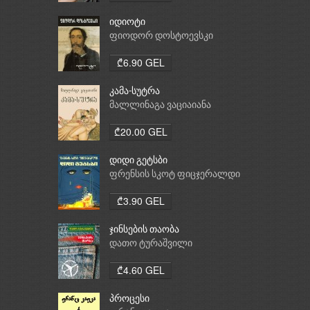
იდიოტი
ფიოდორ დოსტოევსკი
₾6.90 GEL
კამა-სუტრა
მალლინაგა ვაციაიანა
₾20.00 GEL
დიდი გეტსბი
ფრენსის სკოტ ფიცჯერალდი
₾3.90 GEL
ჯინსების თაობა
დათო ტურაშვილი
₾4.60 GEL
პროცესი