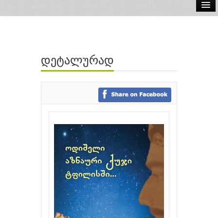
ელ.წიგნები
აუდიო წიგნები
დეტალურად
ავტორები
გამომცემლობები