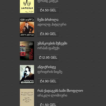
ფრანც კაფკა
₾4.50 GEL
ჩემი ბრძოლა
ადოლფ ჰიტლერი
₾3.90 GEL
უმანკოების მუზეუმი
ორჰან ფამუქი
₾12.95 GEL
ანტიქრისტე
ფრიდრიხ ნიცშე
₾4.90 GEL
რას ქადაგებს სამი მსოფლიო
რელიგია: ბუდიზმი,
ირაკლი ლომოური
ქრისტიანობა, ისლამი
₾1.50 GEL