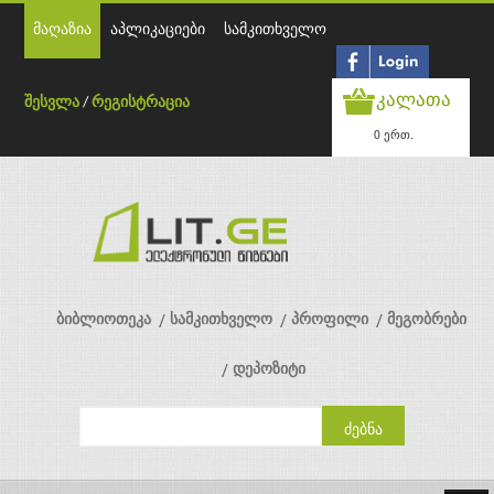
მაღაზია
აპლიკაციები
სამკითხველო
კალათა
შესვლა
/
რეგისტრაცია
0 ერთ.
ბიბლიოთეკა
სამკითხველო
პროფილი
მეგობრები
დეპოზიტი