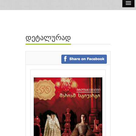
ელ.წიგნები
აუდიო წიგნები
დეტალურად
ავტორები
გამომცემლობები