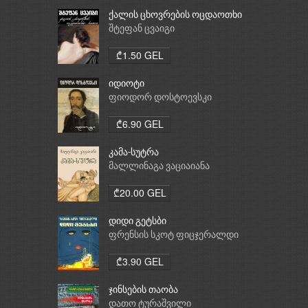
ქალის ცხოვრების ოცდაოთხი
საათი
შტეფან ცვაიგი
₾1.50 GEL
იდიოტი
ფიოდორ დოსტოევსკი
₾6.90 GEL
კამა-სუტრა
მალლინაგა ვაციაიანა
₾20.00 GEL
დიდი გეტსბი
ფრენსის სკოტ ფიცჯერალდი
₾3.90 GEL
ჯინსების თაობა
დათო ტურაშვილი