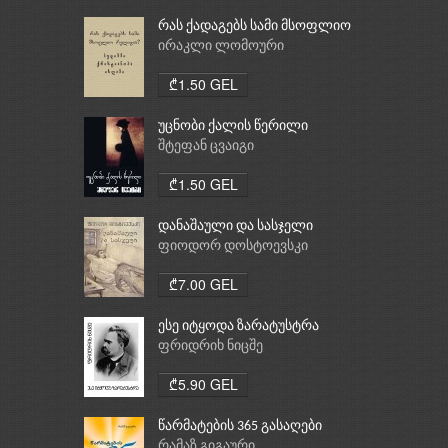
რას ქადაგებს სამი მსოფლიო
რელიგია: ბუდიზმი,
ირაკლი ლომოური
ქრისტიანობა, ისლამი
₾1.50 GEL
უცნობი ქალის წერილი
შტეფან ცვაიგი
₾1.50 GEL
დანაშაული და სასჯელი
ფიოდორ დოსტოევსკი
₾7.00 GEL
ესე იტყოდა ზარატუსტრა
ფრიდრიხ ნიცშე
₾5.90 GEL
წარმატების 365 გასაღები
რამაზ გიგაური