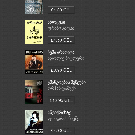
₾4.60 GEL
პროცესი
ფრანც კაფკა
₾4.50 GEL
ჩემი ბრძოლა
ადოლფ ჰიტლერი
₾3.90 GEL
უმანკოების მუზეუმი
ორჰან ფამუქი
₾12.95 GEL
ანტიქრისტე
ფრიდრიხ ნიცშე
₾4.90 GEL