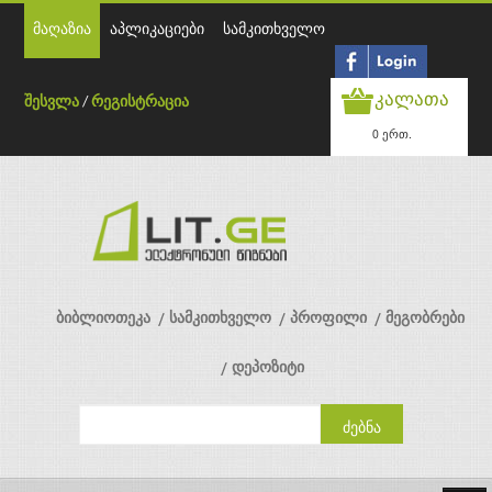
მაღაზია
აპლიკაციები
სამკითხველო
კალათა
შესვლა
/
რეგისტრაცია
0 ერთ.
ბიბლიოთეკა
სამკითხველო
პროფილი
მეგობრები
დეპოზიტი