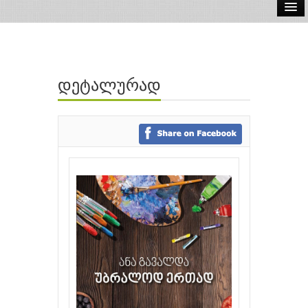
ელ.წიგნები
აუდიო წიგნები
დეტალურად
ავტორები
გამომცემლობები