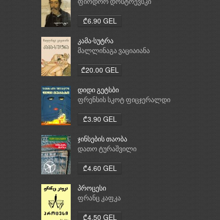
ფიოდორ დოსტოევსკი
₾6.90 GEL
კამა-სუტრა
მალლინაგა ვაციაიანა
₾20.00 GEL
დიდი გეტსბი
ფრენსის სკოტ ფიცჯერალდი
₾3.90 GEL
ჯინსების თაობა
დათო ტურაშვილი
₾4.60 GEL
პროცესი
ფრანც კაფკა
₾4.50 GEL