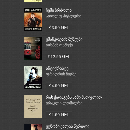
ჩემი ბრძოლა
ადოლფ ჰიტლერი
₾3.90 GEL
უმანკოების მუზეუმი
ორჰან ფამუქი
₾12.95 GEL
ანტიქრისტე
ფრიდრიხ ნიცშე
₾4.90 GEL
რას ქადაგებს სამი მსოფლიო
რელიგია: ბუდიზმი,
ირაკლი ლომოური
ქრისტიანობა, ისლამი
₾1.50 GEL
უცნობი ქალის წერილი