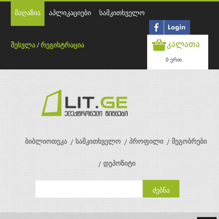
მაღაზია
აპლიკაციები
სამკითხველო
კალათა
შესვლა
/
რეგისტრაცია
0 ერთ.
ბიბლიოთეკა
სამკითხველო
პროფილი
მეგობრები
დეპოზიტი