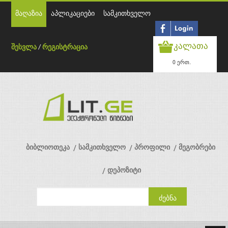
მაღაზია
აპლიკაციები
სამკითხველო
კალათა
შესვლა
/
რეგისტრაცია
0 ერთ.
ბიბლიოთეკა
სამკითხველო
პროფილი
მეგობრები
დეპოზიტი