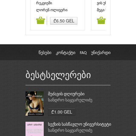
რეკვიემი
ვის უხმობს ყორანი
ლორენ ოლივერი
მეგი სტივოთერი
ამატება
კალათაში დამატება
კალათაში დამატებ
₾6.50 GEL
₾7.95 GEL
წესები
კონტაქტი
FAQ
უნიქარდი
ბესტსელერები
მეძავის დღიურები
სანდრო საყვარელიძე
₾1.00 GEL
სექსის სასწავლო უნივერსიტეტი
სანდრო საყვარელიძე