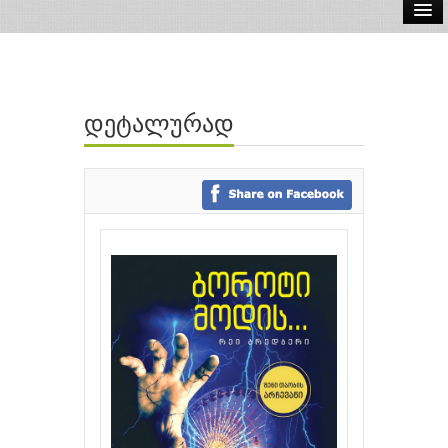
ელ.წიგნები
აუდიო წიგნები
დეტალურად
ავტორები
გამომცემლობები