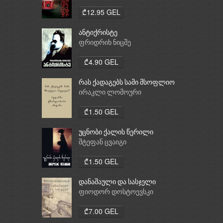
₾12.95 GEL
ანტიქრისტე
ფრიდრიხ ნიცშე
₾4.90 GEL
რას ქადაგებს სამი მსოფლიო
რელიგია: ბუდიზმი,
ირაკლი ლომოური
ქრისტიანობა, ისლამი
₾1.50 GEL
უცნობი ქალის წერილი
შტეფან ცვაიგი
₾1.50 GEL
დანაშაული და სასჯელი
ფიოდორ დოსტოევსკი
₾7.00 GEL