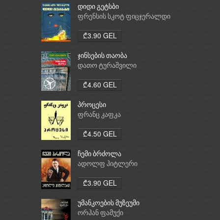
დიდი გეტსბი
ფრენსის სკოტ ფიცჯერალდი
₾3.90 GEL
ჯინსების თაობა
დათო ტურაშვილი
₾4.60 GEL
პროცესი
ფრანც კაფკა
₾4.50 GEL
ჩემი ბრძოლა
ადოლფ ჰიტლერი
₾3.90 GEL
უმანკოების მუზეუმი
ორჰან ფამუქი