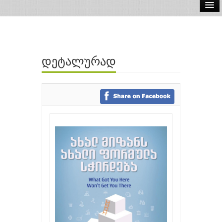
ელ.წიგნები
აუდიო წიგნები
დეტალურად
ავტორები
გამომცემლობები