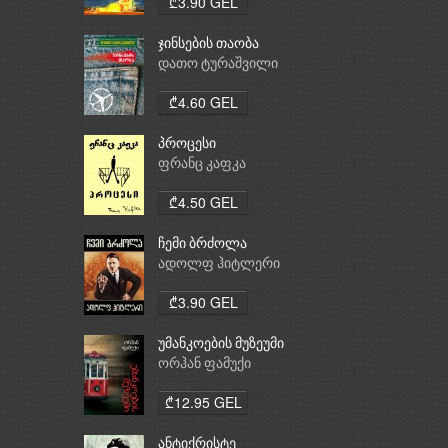
₾3.90 GEL
ჯინსების თაობა
დათო ტურაშვილი
₾4.60 GEL
პროცესი
ფრანც კაფკა
₾4.50 GEL
ჩემი ბრძოლა
ადოლფ ჰიტლერი
₾3.90 GEL
უმანკოების მუზეუმი
ორჰან ფამუქი
₾12.95 GEL
ანტიქრისტე