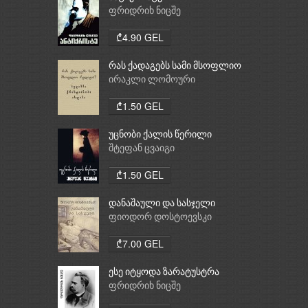
ფრიდრიხ ნიცშე
₾4.90 GEL
რას ქადაგებს სამი მსოფლიო
რელიგია: ბუდიზმი,
ირაკლი ლომოური
ქრისტიანობა, ისლამი
₾1.50 GEL
უცნობი ქალის წერილი
შტეფან ცვაიგი
₾1.50 GEL
დანაშაული და სასჯელი
ფიოდორ დოსტოევსკი
₾7.00 GEL
ესე იტყოდა ზარატუსტრა
ფრიდრიხ ნიცშე