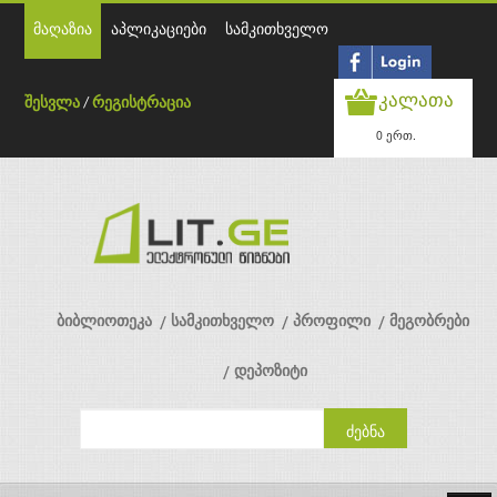
მაღაზია
აპლიკაციები
სამკითხველო
კალათა
შესვლა
/
რეგისტრაცია
0 ერთ.
ბიბლიოთეკა
სამკითხველო
პროფილი
მეგობრები
დეპოზიტი