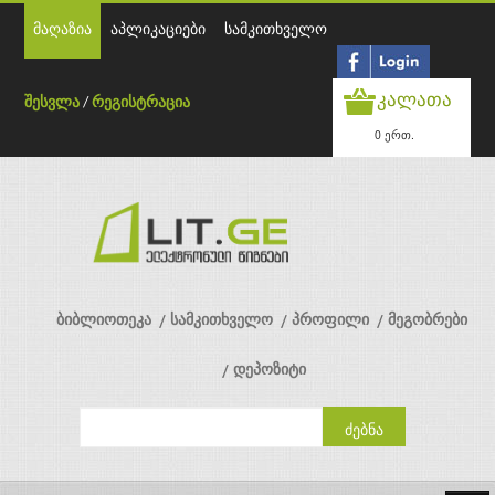
მაღაზია
აპლიკაციები
სამკითხველო
კალათა
შესვლა
/
რეგისტრაცია
0 ერთ.
ბიბლიოთეკა
სამკითხველო
პროფილი
მეგობრები
დეპოზიტი