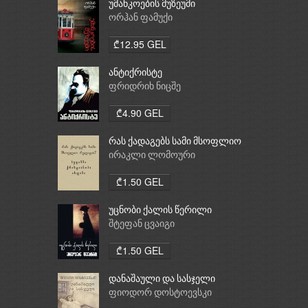
უმანკოების მუზეუმი
ორჰან ფამუქი
₾12.95 GEL
ანტიქრისტე
ფრიდრიხ ნიცშე
₾4.90 GEL
რას ქადაგებს სამი მსოფლიო
რელიგია: ბუდიზმი,
ირაკლი ლომოური
ქრისტიანობა, ისლამი
₾1.50 GEL
უცნობი ქალის წერილი
შტეფან ცვაიგი
₾1.50 GEL
დანაშაული და სასჯელი
ფიოდორ დოსტოევსკი