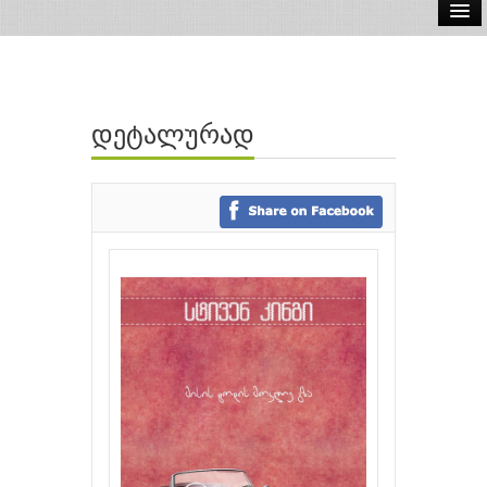
ელ.წიგნები
აუდიო წიგნები
დეტალურად
ავტორები
გამომცემლობები