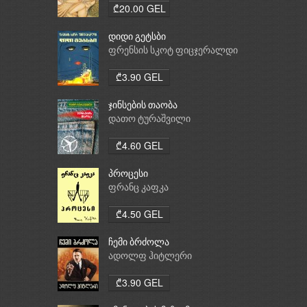
₾20.00 GEL
დიდი გეტსბი
ფრენსის სკოტ ფიცჯერალდი
₾3.90 GEL
ჯინსების თაობა
დათო ტურაშვილი
₾4.60 GEL
პროცესი
ფრანც კაფკა
₾4.50 GEL
ჩემი ბრძოლა
ადოლფ ჰიტლერი
₾3.90 GEL