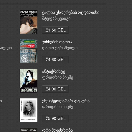
ქალის ცხოვრების ოცდაოთხი
საათი
შტეფან ცვაიგი
₾1.50 GEL
ჯინსების თაობა
რალდი
დათო ტურაშვილი
₾4.60 GEL
ანტიქრისტე
ფრიდრიხ ნიცშე
₾4.90 GEL
ი
ესე იტყოდა ზარატუსტრა
ი
ფრიდრიხ ნიცშე
₾5.90 GEL
ორი მოთხრობა