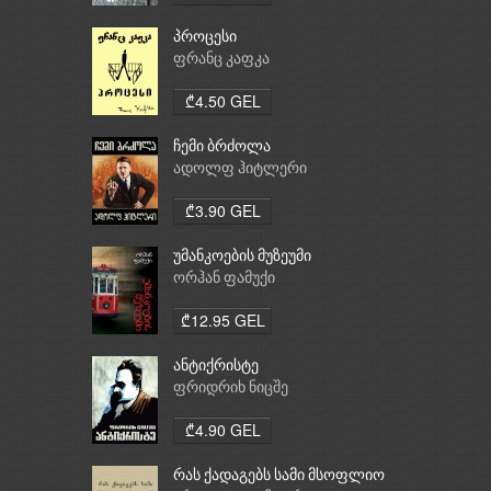
პროცესი
ფრანც კაფკა
₾4.50 GEL
ჩემი ბრძოლა
ადოლფ ჰიტლერი
₾3.90 GEL
უმანკოების მუზეუმი
ორჰან ფამუქი
₾12.95 GEL
ანტიქრისტე
ფრიდრიხ ნიცშე
₾4.90 GEL
რას ქადაგებს სამი მსოფლიო