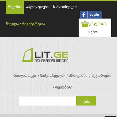
მაღაზია
აპლიკაციები
სამკითხველო
კალათა
შესვლა
/
რეგისტრაცია
0 ერთ.
ბიბლიოთეკა
სამკითხველო
პროფილი
მეგობრები
დეპოზიტი