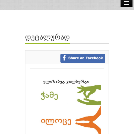
ელ.წიგნები
აუდიო წიგნები
დეტალურად
ავტორები
გამომცემლობები