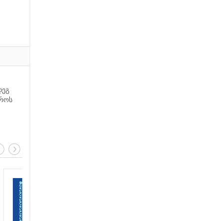
დეგ
დროს