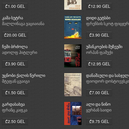
₾1.00 GEL
₾12.90 GEL
კამა-სუტრა
დიდი გეტსბი
მალლინაგა ვაციაიანა
ფრენსის სკოტ ფიცჯე
₾20.00 GEL
₾3.90 GEL
ჩემი ბრძოლა
უმანკოების მუზეუმი
ადოლფ ჰიტლერი
ორჰან ფამუქი
₾3.90 GEL
₾12.95 GEL
უცნობი ქალის წერილი
დანაშაული და სასჯელ
შტეფან ცვაიგი
ფიოდორ დოსტოევსკ
₾1.50 GEL
₾7.00 GEL
გარდასახვა
ალი და ნინო
ფრანც კაფკა
ყურბან საიდი
₾2.50 GEL
₾9.75 GEL