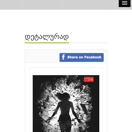
ელ.წიგნები
აუდიო წიგნები
დეტალურად
ავტორები
გამომცემლობები