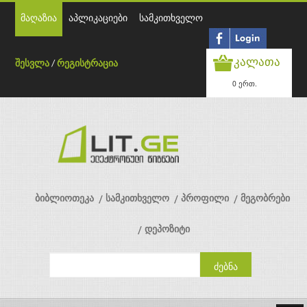
მაღაზია
აპლიკაციები
სამკითხველო
კალათა
შესვლა
/
რეგისტრაცია
0 ერთ.
ბიბლიოთეკა
სამკითხველო
პროფილი
მეგობრები
დეპოზიტი