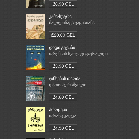
₾6.90 GEL
კამა-სუტრა
მალლინაგა ვაციაიანა
₾20.00 GEL
დიდი გეტსბი
ფრენსის სკოტ ფიცჯერალდი
₾3.90 GEL
ჯინსების თაობა
დათო ტურაშვილი
₾4.60 GEL
პროცესი
ფრანც კაფკა
₾4.50 GEL