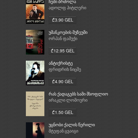
ჩემი ბრძოლა
ადოლფ ჰიტლერი
₾3.90 GEL
უმანკოების მუზეუმი
ორჰან ფამუქი
₾12.95 GEL
ანტიქრისტე
ფრიდრიხ ნიცშე
₾4.90 GEL
რას ქადაგებს სამი მსოფლიო
რელიგია: ბუდიზმი,
ირაკლი ლომოური
ქრისტიანობა, ისლამი
₾1.50 GEL
უცნობი ქალის წერილი
შტეფან ცვაიგი