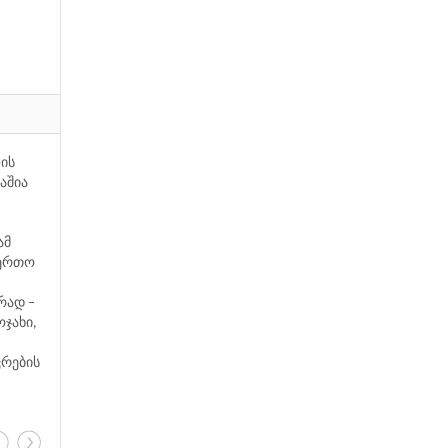
ლის
აშია
ამ
აერთო
რად –
ჯახი,
ვრების