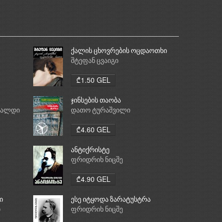
ქალის ცხოვრების ოცდაოთხი
საათი
შტეფან ცვაიგი
₾1.50 GEL
ჯინსების თაობა
რალდი
დათო ტურაშვილი
₾4.60 GEL
ანტიქრისტე
ფრიდრიხ ნიცშე
₾4.90 GEL
ი
ესე იტყოდა ზარატუსტრა
ი
ფრიდრიხ ნიცშე