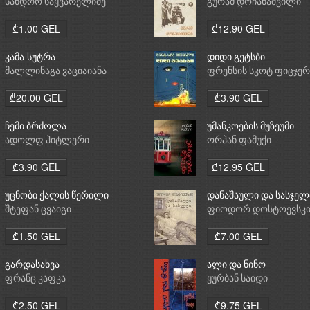
სანდრო საყვარელიძე
გურამ დოჩანაშვილი
₾1.00 GEL
₾12.90 GEL
კამა-სუტრა
დიდი გეტსბი
მალლინაგა ვაციაიანა
ფრენსის სკოტ ფიცჯე
₾20.00 GEL
₾3.90 GEL
ჩემი ბრძოლა
უმანკოების მუზეუმი
ადოლფ ჰიტლერი
ორჰან ფამუქი
₾3.90 GEL
₾12.95 GEL
უცნობი ქალის წერილი
დანაშაული და სასჯელ
შტეფან ცვაიგი
ფიოდორ დოსტოევსკ
₾1.50 GEL
₾7.00 GEL
გარდასახვა
ალი და ნინო
ფრანც კაფკა
ყურბან საიდი
₾2.50 GEL
₾9.75 GEL