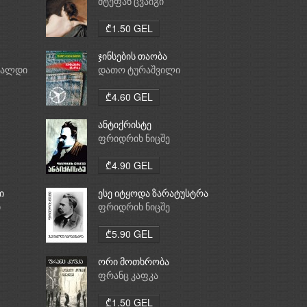
საათი
შტეფან ცვაიგი
₾1.50 GEL
ჯინსების თაობა
რალდი
დათო ტურაშვილი
₾4.60 GEL
ანტიქრისტე
ფრიდრიხ ნიცშე
₾4.90 GEL
ი
ესე იტყოდა ზარატუსტრა
ი
ფრიდრიხ ნიცშე
₾5.90 GEL
ორი მოთხრობა
ფრანც კაფკა
₾1.50 GEL