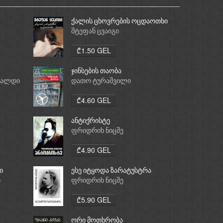
ქალის ცხოვრების ოცდაოთხი
საათი
შტეფან ცვაიგი
₾1.50 GEL
ჯინსების თაობა
რალდი
დათო ტურაშვილი
₾4.60 GEL
ანტიქრისტე
ფრიდრიხ ნიცშე
₾4.90 GEL
ი
ესე იტყოდა ზარატუსტრა
ი
ფრიდრიხ ნიცშე
₾5.90 GEL
ორი მოთხრობა