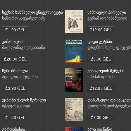
სექსის სასწავლო უნივერსიტეტი
სამოსელი პირველი
სანდრო საყვარელიძე
გურამ დოჩანაშვილი
₾1.00 GEL
₾12.90 GEL
კამა-სუტრა
დიდი გეტსბი
მალლინაგა ვაციაიანა
ფრენსის სკოტ ფიცჯე
₾20.00 GEL
₾3.90 GEL
ჩემი ბრძოლა
უმანკოების მუზეუმი
ადოლფ ჰიტლერი
ორჰან ფამუქი
₾3.90 GEL
₾12.95 GEL
უცნობი ქალის წერილი
დანაშაული და სასჯელ
შტეფან ცვაიგი
ფიოდორ დოსტოევსკ
₾1.50 GEL
₾7.00 GEL
გარდასახვა
ალი და ნინო