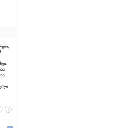
რება,
მ
მ
ისეთ
იას
დან
ეული